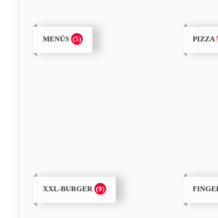
(5)
MENÜS
PIZZA
(9)
XXL-BURGER
FING