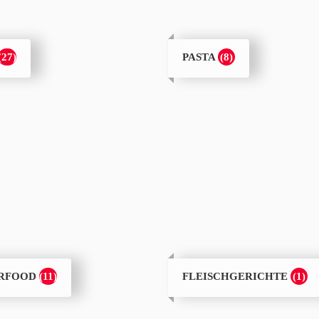
(27)
(8)
PASTA
(11)
(1)
ERFOOD
FLEISCHGERICHTE