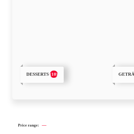
(10)
DESSERTS
GETR
—
Price range: