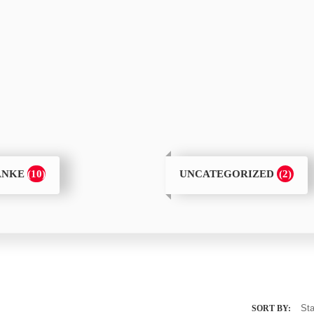
(10)
(2)
ÄNKE
UNCATEGORIZED
SORT BY: