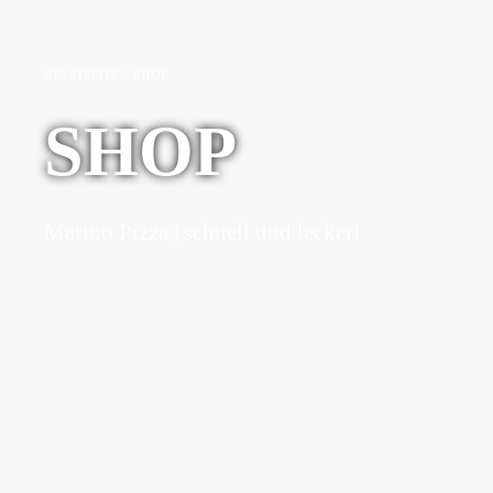
STARTSEITE
/
SHOP
SHOP
Marino Pizza | schnell und lecker!