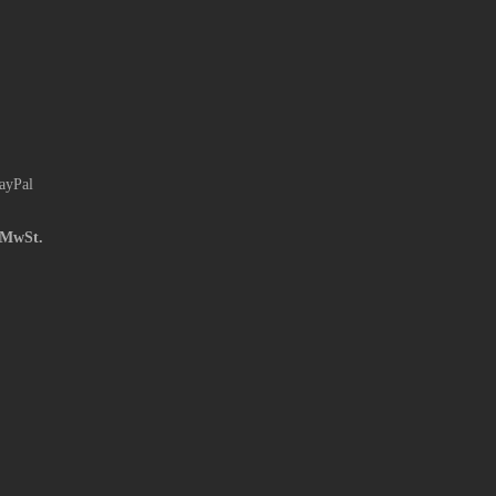
ayPal
n MwSt.