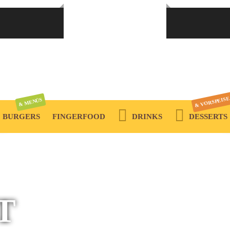
& VORSPEISE
& MENÜS
BURGERS
FINGERFOOD
DRINKS
DESSERTS
T