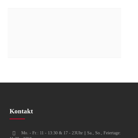
LICH
Kontakt
Mo. - Fr.: 11 - 13:30 & 17 - 23Uhr || Sa., So., Feiertage: