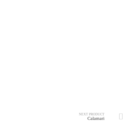
Chilicheese Burger XXL
Chicken Box Menü
(Scharf)
NEXT PRODUCT
Calamari