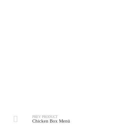
Crispy Chicken Burger XXL
Kinder-Menü
PREV PRODUCT
Chicken Box Menü