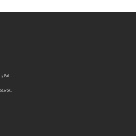
ayPal
n MwSt.