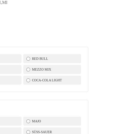
N,MI
RED BULL
MEZZO MIX
COCA-COLA LIGHT
MAJO
SÜSS-SAUER