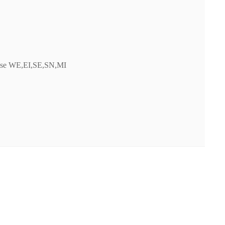
käse WE,EI,SE,SN,MI