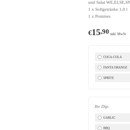
und Salat WE,EI,SE,S
beschrieben sind.
1 x Softgetränke 1,0 l
1 x Pommes
REGISTRIEREN
15
,90
€
inkl. MwSt
COCA-COLA
FANTA ORANGE
SPRITE
Ihr Dip:
GARLIC
BBQ