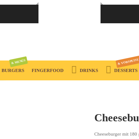
ANMELDEN
Passwort vergessen?
ERFORDERLICH
E-MAIL-ADRESSE
*
& VORSPEISE
& MENÜS
BURGERS
FINGERFOOD
DRINKS
DESSERTS
Ein Link zum Erstellen eines neuen Passwort wird an deine
E-Mail-Adresse gesendet.
Cheesebu
Ihre personenbezogenen Daten werden verwendet, um Ihre Erfahrung
auf dieser Website zu unterstützen, den Zugriff auf Ihr Konto zu
Cheeseburger mit 180 
verwalten und für andere Zwecke, die in unserer
Datenschutzerklärung