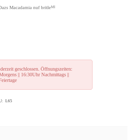
azs Macadamia nuf britle
MI
derzeit geschlossen. Öffnungszeiten:
orgens || 16:30Uhr Nachmittags ||
eiertage
U:
L65