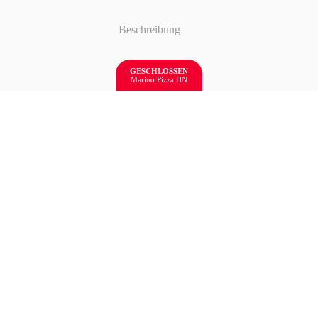
Beschreibung
GESCHLOSSEN
Marino Pizza HN
Häagen Dazs Häagen Dazs Macadamia nuf britle
MI
Other
Desserts
You'll Love