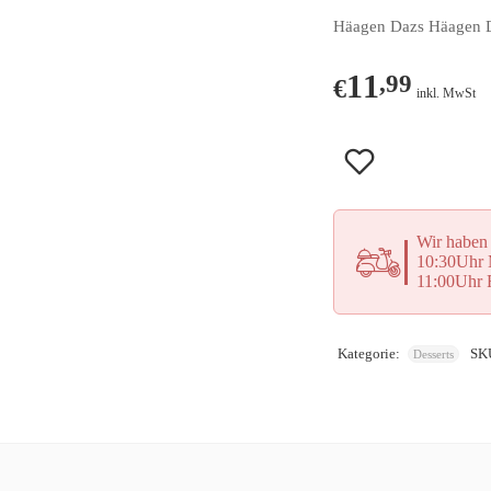
Häagen Dazs Häagen D
11
,99
€
inkl. MwSt
Wir haben 
10:30Uhr M
11:00Uhr F
Kategorie:
SK
Desserts