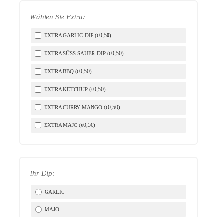
Wählen Sie Extra:
0
,50
EXTRA GARLIC-DIP (
)
€
0
,50
EXTRA SÜSS-SAUER-DIP (
)
€
LICH
0
,50
EXTRA BBQ (
)
€
0
,50
EXTRA KETCHUP (
)
€
0
,50
EXTRA CURRY-MANGO (
)
€
0
,50
EXTRA MAJO (
)
€
Ihr Dip:
GARLIC
MAJO