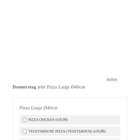
LICH
Jeden
Donnerstag
jede Pizza Large Ø40cm
Pizza Large Ø40cm
16
,90
PIZZA CHICKEN (
)
€
16
,90
VEGETARISCHE PIZZA (VEGETARISCH) (
)
€