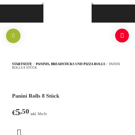
STARTSEITE
/
PANINIS, BREADSTICKS UND PIZZA ROLLS
/
PANINI
ROLLS 8 STÜCK
Panini Rolls 8 Stück
5
,50
€
inkl. MwSt