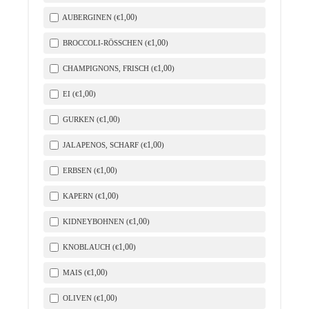
1
,00
AUBERGINEN (
)
€
1
,00
BROCCOLI-RÖSSCHEN (
)
€
1
,00
CHAMPIGNONS, FRISCH (
)
€
1
,00
EI (
)
€
1
,00
GURKEN (
)
€
1
,00
JALAPENOS, SCHARF (
)
€
1
,00
ERBSEN (
)
€
1
,00
KAPERN (
)
€
1
,00
KIDNEYBOHNEN (
)
€
1
,00
KNOBLAUCH (
)
€
1
,00
MAIS (
)
€
1
,00
OLIVEN (
)
€