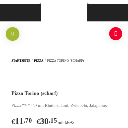
STARTSEITE
/
PIZZA
/
PIZZA TORINO (SCHARF)
Pizza Torino (scharf)
Pizza
mit Rindersalami, Zwiebeln, Jalapenos
WE,MI,2,3
11
30
,70
,15
€
€
–
inkl. MwSt