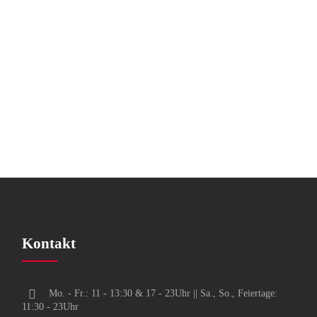
Pizza Margherita (vegetarisch)
Kontakt
Mo. - Fr.: 11 - 13:30 & 17 - 23Uhr || Sa., So., Feiertage:
11:30 - 23Uhr