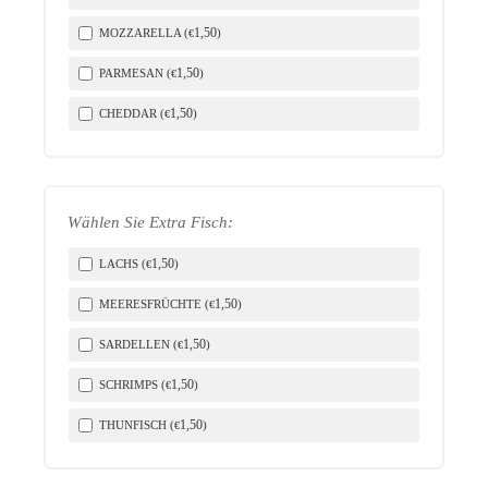
1
,50
MOZZARELLA (
)
€
1
,50
PARMESAN (
)
€
1
,50
CHEDDAR (
)
€
Wählen Sie Extra Fisch:
1
,50
LACHS (
)
€
1
,50
MEERESFRÜCHTE (
)
€
1
,50
SARDELLEN (
)
€
1
,50
SCHRIMPS (
)
€
1
,50
THUNFISCH (
)
€