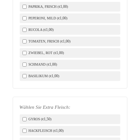
1
,00
PAPRIKA, FRISCH (
)
€
1
,00
PEPERONI, MILD (
)
€
1
,00
RUCOLA (
)
€
1
,00
TOMATEN, FRISCH (
)
€
1
,00
ZWIEBEL, ROT (
)
€
1
,00
SCHMAND (
)
€
1
,00
BASILIKUM (
)
€
Wählen Sie Extra Fleisch:
1
,50
GYROS (
)
€
1
,00
HACKFLEISCH (
)
€