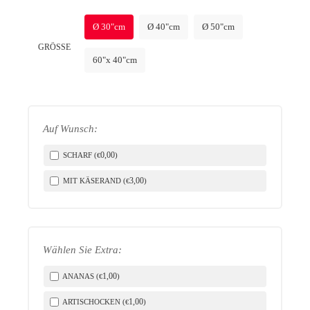
Ø 30"cm
Ø 40"cm
Ø 50"cm
GRÖSSE
60"x 40"cm
LICH
Auf Wunsch:
0
,00
SCHARF (
)
€
3
,00
MIT KÄSERAND (
)
€
Wählen Sie Extra:
1
,00
ANANAS (
)
€
1
,00
ARTISCHOCKEN (
)
€