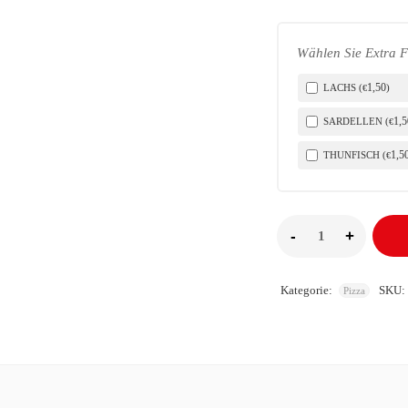
Wählen Sie Extra F
1
,50
LACHS (
)
€
1
,5
SARDELLEN (
€
1
,5
THUNFISCH (
€
Kategorie:
SKU:
Pizza