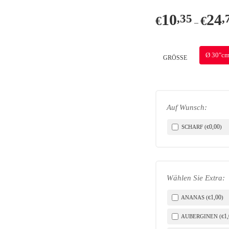
beschrieben sind.
10
24
,35
,
€
€
–
REGISTRIEREN
Ø 30"c
GRÖSSE
Auf Wunsch:
0
,00
SCHARF (
)
€
Wählen Sie Extra:
1
,00
ANANAS (
)
€
1
AUBERGINEN (
€