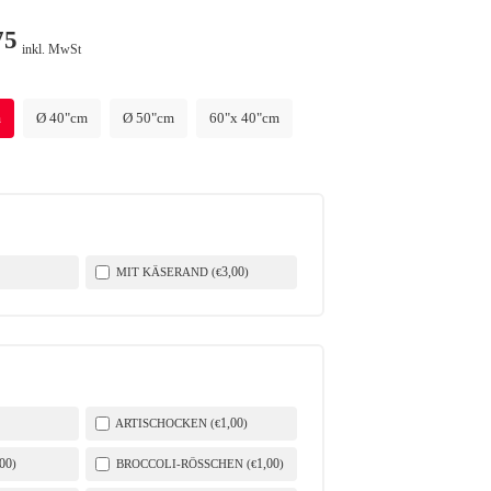
75
inkl. MwSt
m
Ø 40"cm
Ø 50"cm
60"x 40"cm
3
,00
MIT KÄSERAND (
)
€
1
,00
ARTISCHOCKEN (
)
€
,00
1
,00
)
BROCCOLI-RÖSSCHEN (
)
€