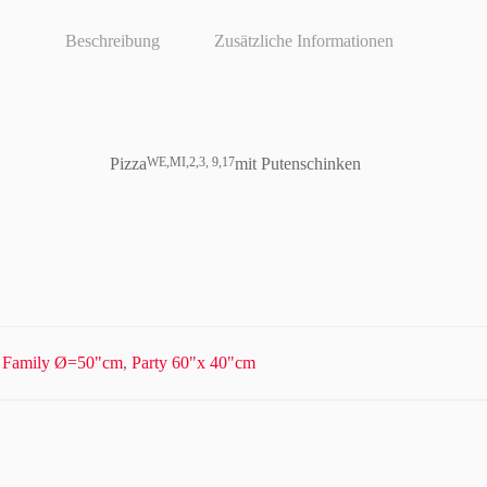
Beschreibung
Zusätzliche Informationen
Pizza
mit Putenschinken
WE,MI,2,3, 9,17
,
Family Ø=50"cm
,
Party 60"x 40"cm