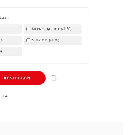
isch:
1
,50
MEERESFRÜCHTE (
)
€
0
1
,50
)
SCHRIMPS (
)
€
0
)
BESTELLEN
104