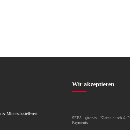
ch)
Pizza Italia
Pizza Torino (scharf)
Wir akzeptieren
n & Mindestbestellwert
SEPA | giropay | Klarna durch © P
Payments
m