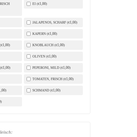
1
,00
RISCH
EI (
)
€
1
,00
JALAPENOS, SCHARF (
)
€
1
,00
KAPERN (
)
€
1
,00
1
,00
(
)
KNOBLAUCH (
)
€
€
1
,00
OLIVEN (
)
€
1
,00
1
,00
(
)
PEPERONI, MILD (
)
€
€
1
,00
TOMATEN, FRISCH (
)
€
1
,00
1
,00
)
SCHMAND (
)
€
0
)
leisch: