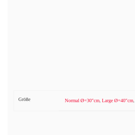
Größe
Normal Ø=30"cm
,
Large Ø=40"cm