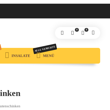
0
0
ALLE GERICHTE
INSALATE
MENÜ
hinken
Putenschinken