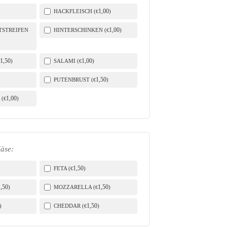
1
,00
HACKFLEISCH (
)
€
1
,00
STREIFEN
HINTERSCHINKEN (
)
€
1
,50
1
,00
)
SALAMI (
)
€
1
,50
PUTENBRUST (
)
€
1
,00
 (
)
€
äse:
1
,50
FETA (
)
€
1
,50
1
,50
)
MOZZARELLA (
)
€
1
,50
)
CHEDDAR (
)
€