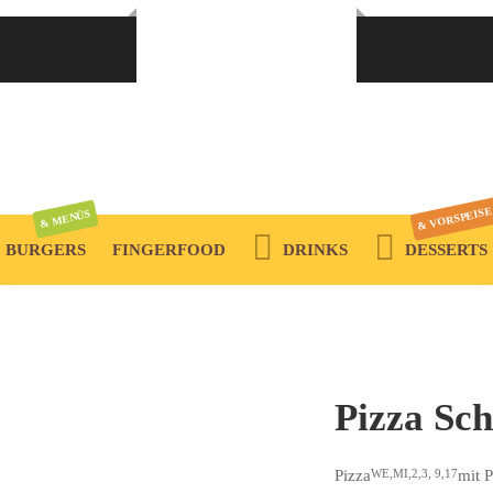
ANMELDEN
Passwort vergessen?
ERFORDERLICH
E-MAIL-ADRESSE
*
& VORSPEISE
& MENÜS
BURGERS
FINGERFOOD
DRINKS
DESSERTS
Ein Link zum Erstellen eines neuen Passwort wird an deine
E-Mail-Adresse gesendet.
Pizza Sc
Ihre personenbezogenen Daten werden verwendet, um Ihre Erfahrung
auf dieser Website zu unterstützen, den Zugriff auf Ihr Konto zu
Pizza
mit 
WE,MI,2,3, 9,17
verwalten und für andere Zwecke, die in unserer
Datenschutzerklärung