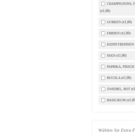
CHAMPIGNONS, F
1
,00
(
)
€
1
,00
GURKEN (
)
€
1
,00
ERBSEN (
)
€
KIDNEYBOHNEN 
1
,00
MAIS (
)
€
PAPRIKA, FRISCH 
1
,00
RUCOLA (
)
€
ZWIEBEL, ROT (
€
1
,0
BASILIKUM (
€
Wählen Sie Extra F