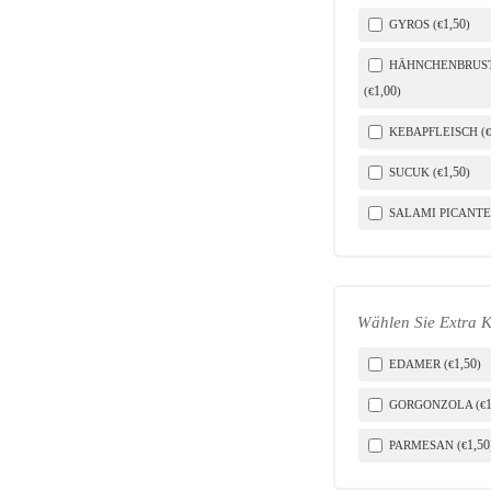
1
,50
GYROS (
)
€
HÄHNCHENBRUST
1
,00
(
)
€
KEBAPFLEISCH (
€
1
,50
SUCUK (
)
€
SALAMI PICANTE
Wählen Sie Extra K
1
,50
EDAMER (
)
€
GORGONZOLA (
€
1
,50
PARMESAN (
€