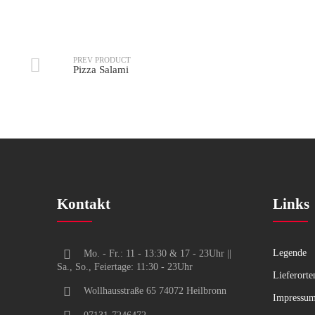
Pizza Marinara
Pizza Funghi (vegetaris
PREV PRODUCT
Pizza Salami
Kontakt
Links
Legende
Mo. - Fr.: 11 - 13:30 & 17 - 23Uhr ||
Sa., So., Feiertage: 11:30 - 23Uhr
Lieferorte
Wollhausstraße 65 74072 Heilbronn
Impressu