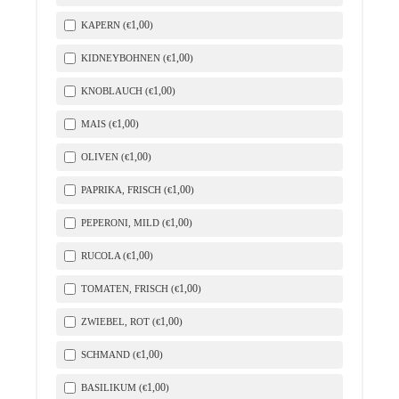
1
,00
KAPERN (
)
€
1
,00
KIDNEYBOHNEN (
)
€
1
,00
KNOBLAUCH (
)
€
1
,00
MAIS (
)
€
1
,00
OLIVEN (
)
€
1
,00
PAPRIKA, FRISCH (
)
€
1
,00
PEPERONI, MILD (
)
€
1
,00
RUCOLA (
)
€
1
,00
TOMATEN, FRISCH (
)
€
1
,00
ZWIEBEL, ROT (
)
€
1
,00
SCHMAND (
)
€
1
,00
BASILIKUM (
)
€