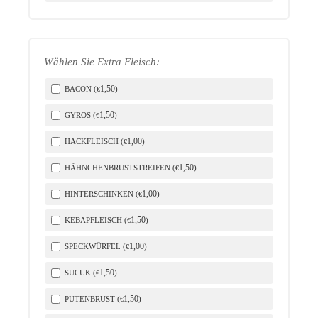
Wählen Sie Extra Fleisch:
1
,50
BACON (
)
€
1
,50
GYROS (
)
€
1
,00
HACKFLEISCH (
)
€
1
,50
HÄHNCHENBRUSTSTREIFEN (
)
€
1
,00
HINTERSCHINKEN (
)
€
1
,50
KEBAPFLEISCH (
)
€
1
,00
SPECKWÜRFEL (
)
€
1
,50
SUCUK (
)
€
1
,50
PUTENBRUST (
)
€