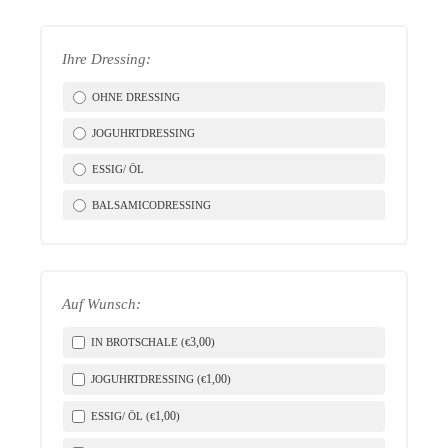
Ihre Dressing:
OHNE DRESSING
JOGUHRTDRESSING
LICH
ESSIG/ ÖL
BALSAMICODRESSING
Auf Wunsch:
3
,00
IN BROTSCHALE (
)
€
1
,00
JOGUHRTDRESSING (
)
€
1
,00
ESSIG/ ÖL (
)
€