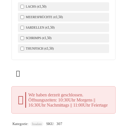
1
,50
LACHS (
)
€
1
,50
MEERESFRÜCHTE (
)
€
1
,50
SARDELLEN (
)
€
1
,50
SCHRIMPS (
)
€
1
,50
THUNFISCH (
)
€
Wir haben derzeit geschlossen.
Öffnungszeiten: 10:30Uhr Morgens ||
16:30Uhr Nachmittags || 11:00Uhr Feiertage
Kategorie:
SKU:
307
Insalate