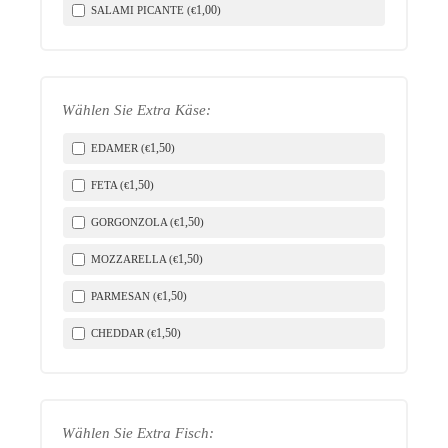
1
,00
SALAMI PICANTE (
)
€
Wählen Sie Extra Käse:
1
,50
EDAMER (
)
€
1
,50
FETA (
)
€
1
,50
GORGONZOLA (
)
€
1
,50
MOZZARELLA (
)
€
1
,50
PARMESAN (
)
€
1
,50
CHEDDAR (
)
€
Wählen Sie Extra Fisch: