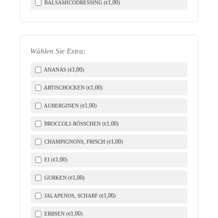
1
,00
BALSAMICODRESSING (
)
€
Wählen Sie Extra:
1
,00
ANANAS (
)
€
1
,00
ARTISCHOCKEN (
)
€
1
,00
AUBERGINEN (
)
€
1
,00
BROCCOLI-RÖSSCHEN (
)
€
1
,00
CHAMPIGNONS, FRISCH (
)
€
1
,00
EI (
)
€
1
,00
GURKEN (
)
€
1
,00
JALAPENOS, SCHARF (
)
€
1
,00
ERBSEN (
)
€