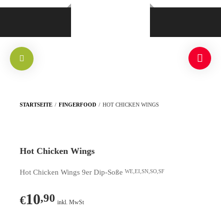
STARTSEITE
/
FINGERFOOD
/
HOT CHICKEN WINGS
Hot Chicken Wings
Hot Chicken Wings 9er Dip-Soße
WE,EI,SN,SO,SF
10
,90
€
inkl. MwSt