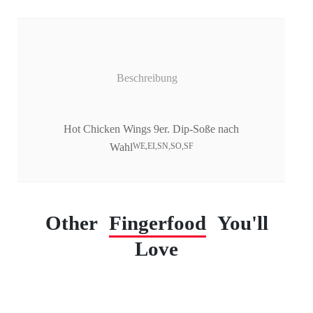
Beschreibung
Hot Chicken Wings 9er. Dip-Soße nach
Wahl
WE,EI,SN,SO,SF
Other
Fingerfood
You'll
Love