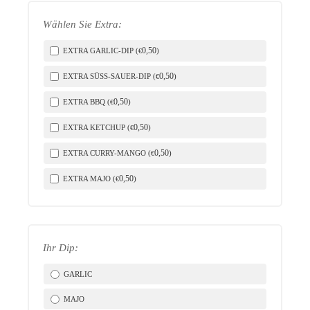
Wählen Sie Extra:
0
,50
EXTRA GARLIC-DIP (
)
€
0
,50
EXTRA SÜSS-SAUER-DIP (
)
€
LICH
0
,50
EXTRA BBQ (
)
€
0
,50
EXTRA KETCHUP (
)
€
0
,50
EXTRA CURRY-MANGO (
)
€
0
,50
EXTRA MAJO (
)
€
Ihr Dip:
GARLIC
MAJO